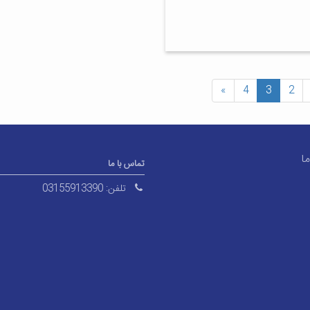
»
4
3
2
ا
تماس با ما
تلفن:
03155913390