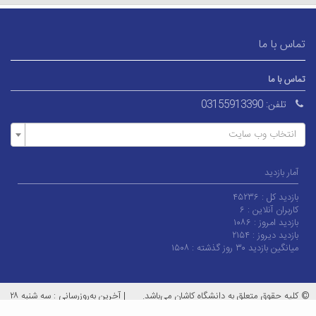
تماس با ما
تماس با ما
تلفن:
03155913390
انتخاب وب سایت
آمار بازدید
بازدید کل :
۴۵۲۳۶
کاربران آنلاین :
۶
بازدید امروز :
۱۰۸۶
بازدید دیروز :
۲۱۵۴
میانگین بازدید ۳۰ روز گذشته :
۱۵۰۸
© کلیه حقوق متعلق به دانشگاه کاشان می‌باشد.
|
آخرین به‌روزرسانی : سه شنبه ۲۸
اسفند ۱۴۰۳